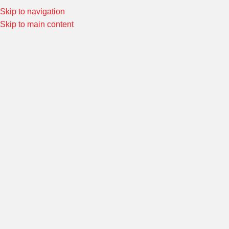
Skip to navigation
Special Offers! Welcome to Morin Racing
Shop Now
Skip to main content
HONDA CBR250I
หน้าหลัก
/
Product ชุดแต่งรถ
/
HONDA CBR250i