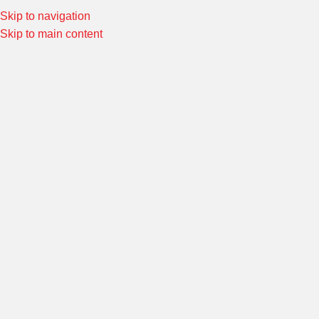
Skip to navigation
Special Offers! Welcome to Morin Racing
Shop Now
Skip to main content
มือเบรค มือคลัช
หน้าหลัก
/
แฮนด์บาร์ คันเร่ง และส่วนควบ
/
มือเบรค มือคลัช