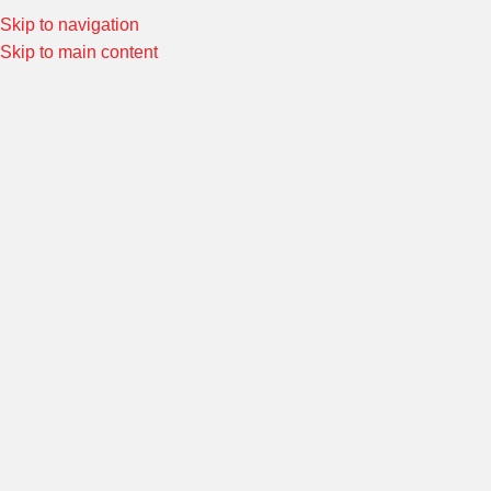
Skip to navigation
Special Offers! Welcome to Morin Racing
Shop Now
Skip to main content
น้ำมันเบรค
หน้าหลัก
/
น้ำมันและของเหลว
/
น้ำมันเบรค