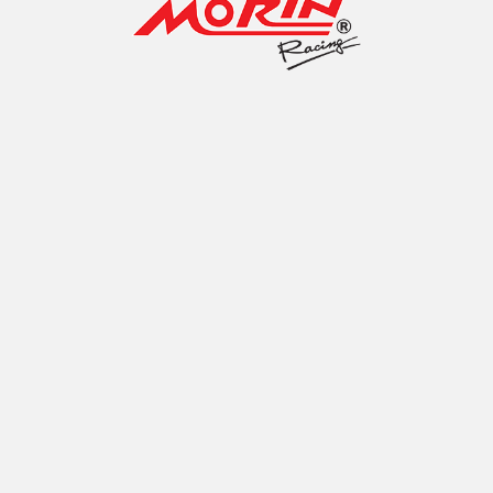
MORIN หัวนิปเปิ้ลสแตนเลส แบบต่อหัวสาย 2 ทาง
฿
80.00
หยิบใส่ตะกร้า
TOP ACCESSORIES BRANDS
MOTORCYCLE
ศูนย์รวมอะไหล่แต่งรถจักรยานยนต์คุณภาพ
100% SATISFACTION GUARANTEED