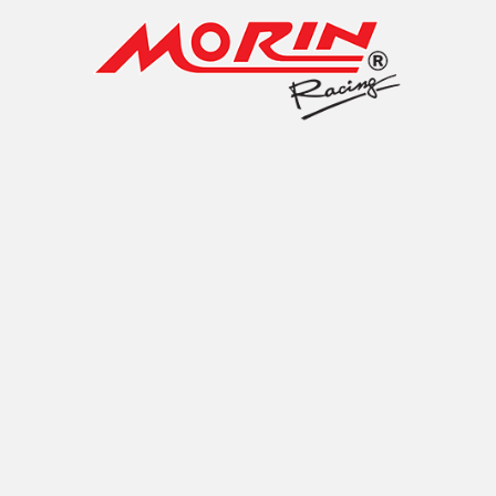
านเบรค Honda WAVE125
นเบรคหน้า CNC 220mm รุ่น Yamaha Grand Filan
 ABS จานเบรคหน้า CNC ขนาด 220 มิล เท่าเดิม ตรงรุ่น