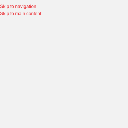
el:
02-4645613
Skip to navigation
Special Offers! Welcome to Morin Racing
Shop Now
Skip to main content
เลือกหมวดหมู่
หมวดหมู่ทั้งหมด