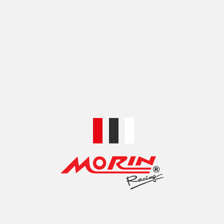
ส่วนช่วยลดความร้อนของเครื่องยนต์โดยเป็นการระบายความ
ร้อนด้วยอากาศผ่านทางแผงของตัวออยคูลเลอร์
เคล็ดลับการใช้งาน
(1) นักแต่งใส่น้ำมันเพิ่มเติมเท่ากับปริมาตรของออยคูลเลอร์ โดย
ใส่ในตัวออยคูลเลอร์ 90cc และใส่ในเครื่องยนต์ 40 cc ***น้ำมันคือ
น้ำมันในเครื่องยนต์ปกติตามรุ่นรถจักรยานยนต์ที่ทำการติดตั้ง
(2) การตรวจสอบออยคูลเลอร์เมื่อติดตั้งแล้วทำงานปกติหรือไม่
ขณะลองใช้งานให้นักแต่งจับที่แผงกันความร้อนด้านหน้าออยคูล
เลอร์ ถ้าอุ่นๆแสดงว่าออยคูลเลอร์ทำงานแล้วเป็นปกติ
MORIN Oil Cooler Kit comes with an adapter, accessories, and
an oil hose set. Complete set with oil cooler assembly parts for
each model. Ready for installation. Customers can use them to
modify their bikes as decoration and lower the temperature of
the oil since it passes through the coils. It is only operational
when the motor is running. Lowering the temperature of engine
oil has many advantages. Adding an oil cooler to any motor will