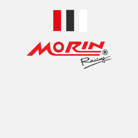
ออยคูลเลอร์ คือ อุปกรณ์ระบาย
คงที่และพอดีต่อการใช้งานจร
ความร้อนด้วยอากาศผ่านทางแ
เคล็ดลับการใช้งาน
(1) นักแต่งใส่น้ำมันเพิ่มเติ
ใส่ในเครื่องยนต์ 40 cc ***น้ำ
ลเลอร์
MORIN ชุดแต่งออยคูลเลอร์
MORIN ช
ตั้ง
HONDA CRF250
HONDA 
(2) การตรวจสอบออยคูลเลอร์เมื
แผงกันความร้อนด้านหน้าออยคู
00
฿
3,300.00
–
฿
3,400.00
฿
2,400.
MORIN Oil Cooler Kit comes w
set with oil cooler assembly 
them to modify their bikes as 
through the coils. It is only 
of engine oil has many advanta
the oil, thereby extending the 