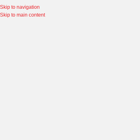
Skip to navigation
Special Offers! Welcome to Morin Racing
Shop Now
Skip to main content
HONDA WAVE110,110'S
หน้าหลัก
/
Product ชุดแต่งรถ
/
HONDA WAVE110,110'S