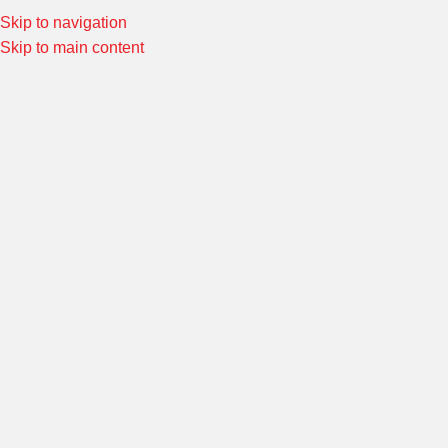
Skip to navigation
Special Offers! Welcome to Morin Racing
Shop Now
Skip to main content
HONDA GROM/MSX/ ZOOMER-X
หน้าหลัก
/
Product ชุดแต่งรถ
/
HONDA GROM/MSX/ ZOOMER-X