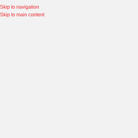
Skip to navigation
Special Offers! Welcome to Morin Racing
Shop Now
Skip to main content
KAWASAKI KSR ยึดกลาง
หน้าหลัก
/
Product ชุดแต่งรถ
/
KAWASAKI KSR ยึดกลาง