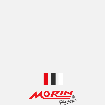
สี
ดำ-ทอง
,
ดำ-น้ำเงิน
,
ดำ-เงิน
,
ดำ-แดง
SHIPPING & DELIVERY
รหัสสินค้า:
HDC22003
หมวดหมู่:
ของแต่งมอร์เตอร์ไซค์อื่นๆ
,
ชุดแต่งอื่นๆ
Share:
สินค้าที่เกี่ยวข้อง
HI-TECH FORZA350 ล้อ
HI-TECH XMAX ล้อแมก
แมกซ์อลูมิเนียมCNC
ซ์อลูมิเนียมCNC